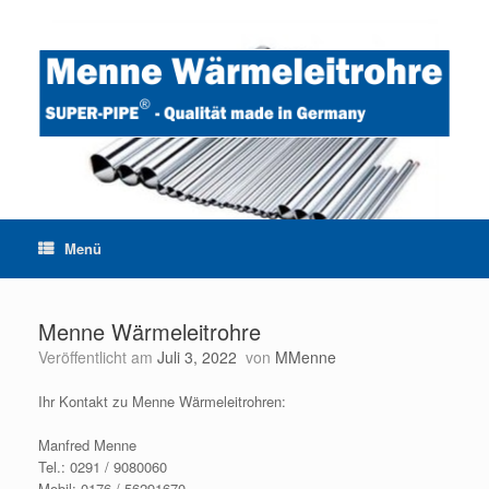
Zum
Inhalt
springen
Menü
Menne Wärmeleitrohre
Veröffentlicht am
Juli 3, 2022
von
MMenne
Ihr Kontakt zu Menne Wärmeleitrohren:
Manfred Menne
Tel.: 0291 / 9080060
Mobil: 0176 / 56291670