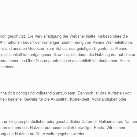
lich geschützt. Die Vervielfältigung der Websiteinhalte, insbesondere die
 Animationen bedarf der vorherigen Zustimmung von Menne Wärmeleitrohre.
recht und anderen Gesetzen zum Schutz des geistigen Eigentums. Menne
n, einschließlich entgangenen Gewinns, die durch die Nutzung der auf dieser
formationen und ihre Nutzung unterliegen ausschließlich deutschem Recht.
Meschede.
haltlich richtig und vollständig anzubieten. Dennoch ist das Auftreten von
n keinerlei Gewähr für die Aktualität, Korrektheit, Vollständigkeit oder
t zur Eingabe persönlicher oder geschäftlicher Daten (E-Mailadressen, Namen
aten seitens des Nutzers auf ausdrücklich freiwilliger Basis. Wir sichern
gung des Nutzers an Dritte weitergegeben werden.